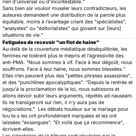
rien d'universel ou d'incontestable.
"
Sans bien sûr vouloir museler leurs contradicteurs, les
auteures demandent une distribution de la parole plus
équitable, moins à l’avantage criant des
"spécialistes",
"analystes" ou "éditorialistes"
qui glosent sur [leurs]
situations de vie.
"
Fatiguées de recevoir "
un flot de haine"
Au-delà de la couverture médiatique déséquilibrée, les
femmes ne tolérent plus le mépris et l’agressivité des
anti-PMA. "
Nous sommes à vif. Face à leur dégoût, nous
souffrons. Face à leur haine, nous sommes blessées.
"
Elles n’en peuvent plus des
"petites phrases assassines"
,
et des
"punchlines apocalyptiques"
. "
Depuis la rentrée et
jusqu'à la proclamation de la loi, nous subissons et
allons devoir subir leurs arguments, répétés ad nauseam.
Ils ne transigeront sur rien, il n'y aura pas de
négociations."
Les débats houleux sur le mariage pour
tou.te.s les ont profondément marquées et les ont
laissées "
exsangues
".
"Et voilà que ça recommence"
,
écrivent-elles.
Les signataires de la tribune sont révulsées par le