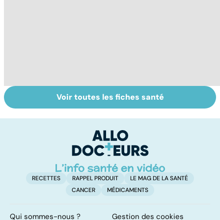
Voir toutes les fiches santé
Sexualité,
Don de gamètes :
In
infertilité et
le pour et le
fé
PMA, des liens
contre d'une
st
étroits
levée de
f
l'anonymat
RECETTES
RAPPEL PRODUIT
LE MAG DE LA SANTÉ
CANCER
MÉDICAMENTS
Qui sommes-nous ?
Gestion des cookies