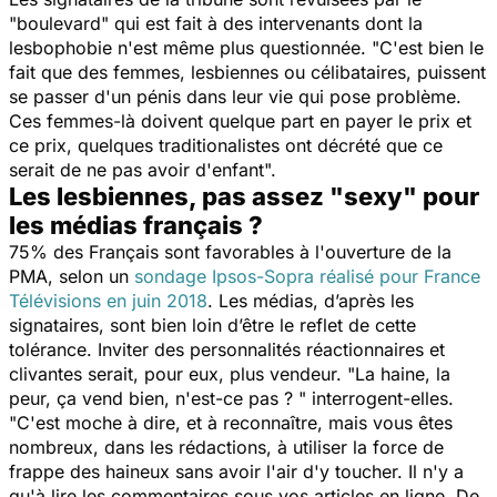
"boulevard" qui est fait à des intervenants dont la
lesbophobie n'est même plus questionnée. "
C'est bien le
fait que des femmes, lesbiennes ou célibataires, puissent
se passer d'un pénis dans leur vie qui pose problème.
Ces femmes-là doivent quelque part en payer le prix et
ce prix, quelques traditionalistes ont décrété que ce
serait de ne pas avoir d'enfant".
Les lesbiennes, pas assez "sexy" pour
les médias français ?
75% des Français sont favorables à l'ouverture de la
PMA, selon un
sondage Ipsos-Sopra réalisé pour France
Télévisions en juin 2018
. Les médias, d’après les
signataires, sont bien loin d’être le reflet de cette
tolérance. Inviter des personnalités réactionnaires et
clivantes serait, pour eux, plus vendeur. "
La haine, la
peur, ça vend bien, n'est-ce pas ?
" interrogent-elles.
"
C'est moche à dire, et à reconnaître, mais vous êtes
nombreux, dans les rédactions, à utiliser la force de
frappe des haineux sans avoir l'air d'y toucher. Il n'y a
qu'à lire les commentaires sous vos articles en ligne. De