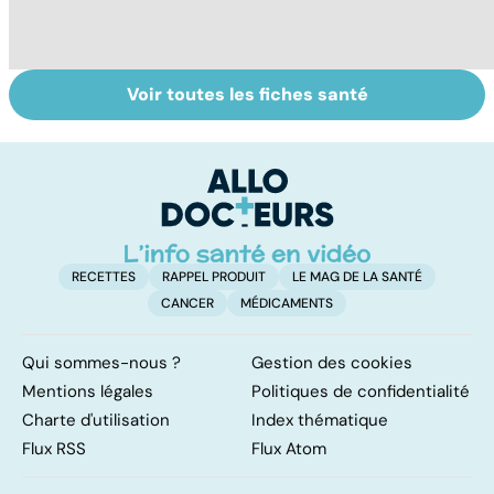
Voir toutes les fiches santé
Tout savoir sur
Inflammation des
Su
les infections
amygdales : que
le
pulmonaires
faire en cas
l'
d'angine ?
RECETTES
RAPPEL PRODUIT
LE MAG DE LA SANTÉ
CANCER
MÉDICAMENTS
Qui sommes-nous ?
Gestion des cookies
Mentions légales
Politiques de confidentialité
Charte d'utilisation
Index thématique
Flux RSS
Flux Atom