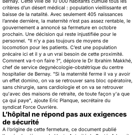
Bernay. Cette ville de 10 000 habitants cumule tous les
critères d’un désert médical : population vieillissante et
baisse de la natalité. Avec seulement 405 naissances
l’année dernière, la maternité n’est pas assez rentable, le
gouvernement a annoncé sa fermeture en octobre
prochain. Une décision qui reste injustifiée pour le
personnel. "
Il n'y a pas toujours de moyens de
locomotion pour les patients. C’est une population
précaire ici et il y a un vrai besoin de cette proximité.
Comment va-t-on faire ?
", déplore le Dr Ibrahim Makkhé,
chef de service degynécologie-obstétrique du centre
hospitalier de Bernay. "
Si la maternité ferme il va y avoir
un effet domino, on va se retrouver sans bloc opératoire,
sans chirurgie, sans cardiologie et on va se retrouver
qu'avec des maisons de retraite, de toute façon y'a que
ça qui paye"
, ajoute Eric Planque, secrétaire du
syndicat Force Ouvrière.
L’hôpital ne répond pas aux exigences
de sécurité
A l’origine de cette fermeture, ce document publié