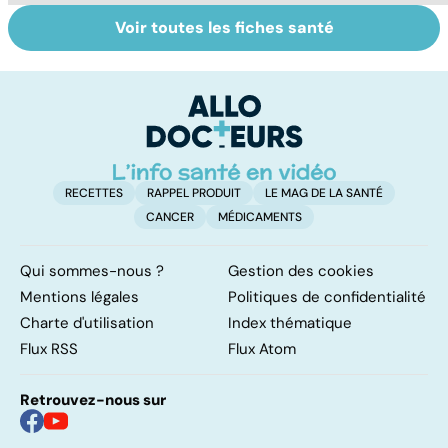
Voir toutes les fiches santé
Tout savoir sur
Inflammation des
Su
les infections
amygdales : que
le
pulmonaires
faire en cas
l'
d'angine ?
RECETTES
RAPPEL PRODUIT
LE MAG DE LA SANTÉ
CANCER
MÉDICAMENTS
Qui sommes-nous ?
Gestion des cookies
Mentions légales
Politiques de confidentialité
Charte d'utilisation
Index thématique
Flux RSS
Flux Atom
Retrouvez-nous sur