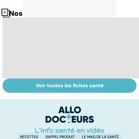
Nos fiches santé
Voir toutes les fiches santé
L'avortement :
Gynéco : un suivi
F
quels délais,
pour la vie
c
quelles
tr
méthodes ?
é
RECETTES
RAPPEL PRODUIT
LE MAG DE LA SANTÉ