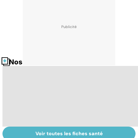
Nos fiches santé
Voir toutes les fiches santé
L'avortement :
Gynéco : un suivi
Da