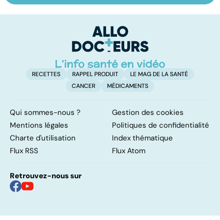
quels délais,
pour la vie
mu
quelles
p
méthodes ?
RECETTES
RAPPEL PRODUIT
LE MAG DE LA SANTÉ
CANCER
MÉDICAMENTS
Qui sommes-nous ?
Gestion des cookies
Mentions légales
Politiques de confidentialité
Charte d'utilisation
Index thématique
Flux RSS
Flux Atom
Retrouvez-nous sur