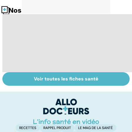
Nos fiches santé
Voir toutes les fiches santé
Tout savoir sur
Inflammation des
Su
les infections
amygdales : que
le
pulmonaires
faire en cas
l'
d'angine ?
RECETTES
RAPPEL PRODUIT
LE MAG DE LA SANTÉ