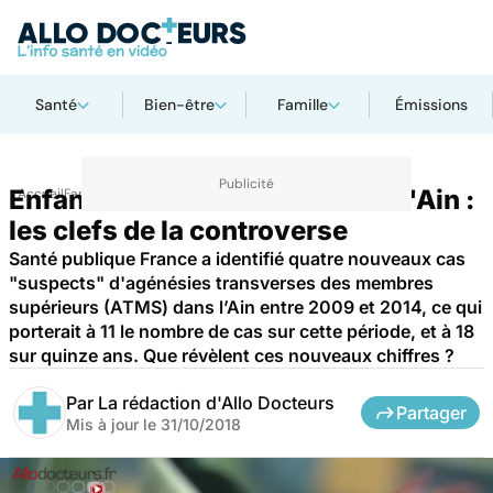
Santé
Bien-être
Famille
Émissions
Enfants "nés sans bras" dans l'Ain :
Accueil
Famille
Grossesse
les clefs de la controverse
Santé publique France a identifié quatre nouveaux cas
"suspects" d'agénésies transverses des membres
supérieurs (ATMS) dans l’Ain entre 2009 et 2014, ce qui
porterait à 11 le nombre de cas sur cette période, et à 18
sur quinze ans. Que révèlent ces nouveaux chiffres ?
Par
La rédaction d'Allo Docteurs
Partager
Mis à jour le
31/10/2018