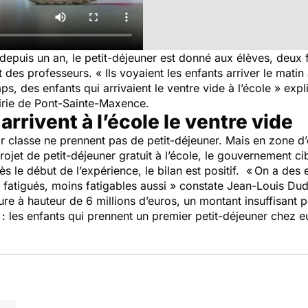
 depuis un an, le petit-déjeuner est donné aux élèves, deux f
nt des professeurs. « Ils voyaient les enfants arriver le ma
s, des enfants qui arrivaient le ventre vide à l’école » ex
irie de Pont-Sainte-Maxence.
arrivent à l’école le ventre vide
classe ne prennent pas de petit-déjeuner. Mais en zone d’éd
jet de petit-déjeuner gratuit à l’école, le gouvernement cib
 le début de l’expérience, le bilan est positif. « On a des 
fatigués, moins fatigables aussi » constate Jean-Louis Dude
re à hauteur de 6 millions d’euros, un montant insuffisant p
: les enfants qui prennent un premier petit-déjeuner chez eu