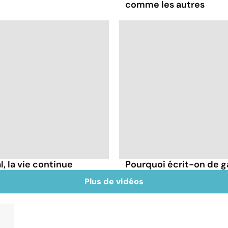
comme les autres
l, la vie continue
Pourquoi écrit-on de g
Plus de vidéos