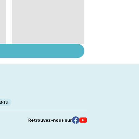
Inflammation des
amygdales : que faire
en cas d'angine ?
ENTS
Retrouvez-nous sur