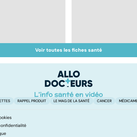
Voir toutes les fiches santé
Dérèglement
Tout savoir sur les
hormonal : et si
infections
c'était les
pulmonaires
surrénales ?
ETTES
RAPPEL PRODUIT
LE MAG DE LA SANTÉ
CANCER
MÉDICAM
ookies
onfidentialité
que