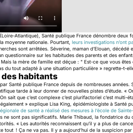
(Loire-Atlantique), Santé publique France dénombre deux fo
 la moyenne nationale. Pourtant,
leurs investigations n’ont p
echerches sont arrêtées. Séverine, maman d’Elouan, décédé
d'un questionnaire sur les habitudes des parents et des enfan
»
Mais la mère de famille est déçue : "
Est-ce que vous êtes 
s du tout adapté à une situation particulière »
regrette-t-ell
 des habitants
e par Santé publique France depuis de nombreuses années. S
ntifique tarde à leur donner de nouvelles pistes d’étude.
« O
n sait que c’est complexe c’est plurifactoriel c’est multi-éta
t également »
explique Lisa King, épidémiologiste à Santé p
régionale de santé a réalisé des mesures à l’école de Saint
tats ne sont pas significatifs. Marie Thibaud, la fondatrice d
torités.
« Les autorités reconnaissent qu’il y a plus de cancer
te tout ! Ça ne va pas. Il y a aujourd’hui de la suspicion pa