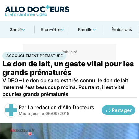
Santé
Bien-être
Famille
Émissions
Accueil
Famille
Grossesse
Accouchement prématuré
ACCOUCHEMENT PRÉMATURÉ
Le don de lait, un geste vital pour les
grands prématurés
VIDÉO – Le don du sang est très connu, le don de lait
maternel l'est beaucoup moins. Pourtant, il est vital
pour les grands prématurés.
Par
La rédaction d'Allo Docteurs
Partager
Mis à jour le
05/09/2016