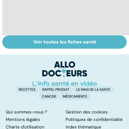
Voir toutes les fiches santé
Prématurés :
Néonatologie :
To
pour un avenir
aux petits soins
le
sans séquelles
pour les
p
prématurés
RECETTES
RAPPEL PRODUIT
LE MAG DE LA SANTÉ
CANCER
MÉDICAMENTS
Qui sommes-nous ?
Gestion des cookies
Mentions légales
Politiques de confidentialité
Charte d'utilisation
Index thématique