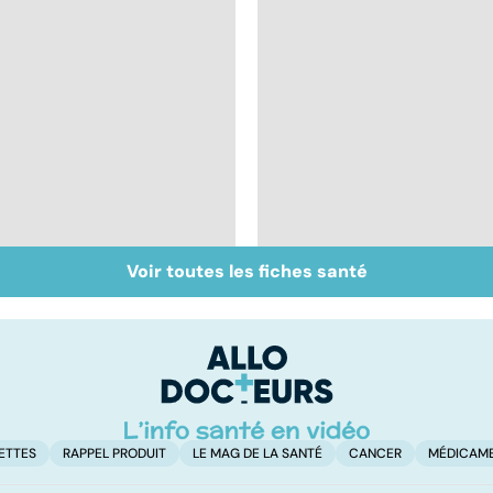
Voir toutes les fiches santé
Inflammation des
Suicide : prévenir le
amygdales : que faire
passage à l'acte
en cas d'angine ?
ETTES
RAPPEL PRODUIT
LE MAG DE LA SANTÉ
CANCER
MÉDICAM