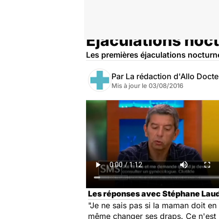
Ejaculations noc
Accueil
Santé
Les premières éjaculations nocturne
Par
La rédaction d'Allo Doct
Mis à jour le
03/08/2016
Les réponses avec Stéphane Laudr
"Je ne sais pas si la maman doit en 
même changer ses draps. Ce n'est ni