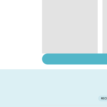
Tout savoir sur les
infections
pulmonaires
REC