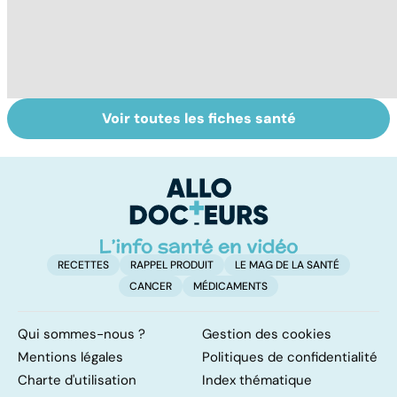
Voir toutes les fiches santé
Prématurés :
Danse, théâtre,
N
pour un avenir
musique : les arts
au
sans séquelles
pour soigner
po
p
RECETTES
RAPPEL PRODUIT
LE MAG DE LA SANTÉ
CANCER
MÉDICAMENTS
Qui sommes-nous ?
Gestion des cookies
Mentions légales
Politiques de confidentialité
Charte d'utilisation
Index thématique