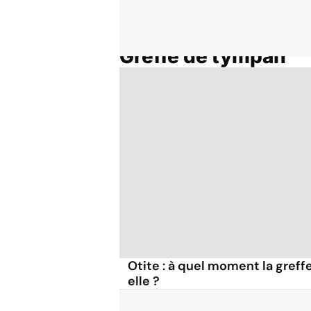
Greffe de tympan
Accueil
Thématiques
Otite : à quel moment la gref
elle ?