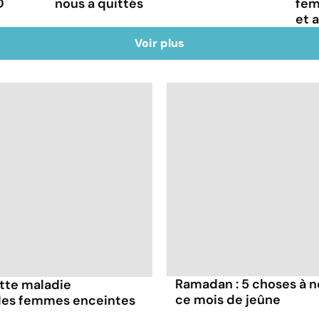
D
nous a quittés
fem
et 
Voir plus
Ramadan : 5 choses à n
ette maladie
ce mois de jeûne
 les femmes enceintes