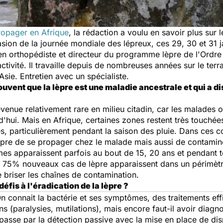
propager en Afrique
, la rédaction a voulu en savoir plus sur l
asion de la journée mondiale des lépreux, ces 29, 30 et 31 
en orthopédiste et directeur du programme lèpre de l'Ordre d
ctivité. Il travaille depuis de nombreuses années sur le ter
Asie. Entretien avec un spécialiste.
uvent que la lèpre est une maladie ancestrale et qui a d
evenue relativement rare en milieu citadin, car les malades
hui. Mais en Afrique, certaines zones restent très touchées 
es, particulièrement pendant la saison des pluie. Dans ces c
lèpre de se propager chez le malade mais aussi de contaminer
es apparaissent parfois au bout de 15, 20 ans et pendant t
que 75% nouveaux cas de lèpre apparaissent dans un périmèt
e briser les chaînes de contamination.
défis à l'éradication de la lèpre ?
On connait la bactérie et ses symptômes, des traitements effi
 (paralysies, mutilations), mais encore faut-il avoir diagno
 ça passe par la détection passive avec la mise en place de d