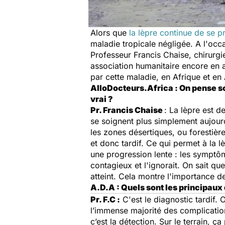
Alors que
la lèpre continue de se 
maladie tropicale négligée. A l'occ
Professeur Francis Chaise, chirurgi
association humanitaire encore en a
par cette maladie, en Afrique et en 
AlloDocteurs.Africa : On pense so
vrai ?
Pr. Francis Chaise
: La lèpre est d
se soignent plus simplement aujourd'
les zones désertiques, ou forestièr
et donc tardif. Ce qui permet à la 
une progression lente : les symptôm
contagieux et l'ignorait. On sait 
atteint. Cela montre l'importance d
A.D.A : Quels sont les principaux 
Pr. F.C :
C'est le diagnostic tardif. 
l’immense majorité des complications
c’est la détection. Sur le terrain,