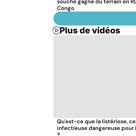
souche gagne du terrain en R
Congo
Plus de vidéos
Qu'est-ce que la listériose, c
infectieuse dangereuse pour
?