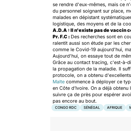
se rendre d'eux-mêmes, mais ce n'e
du personnel soignant sur place, m
malades en dépistant systématiquem
logistique, des moyens et de la coo
A.D.A : Il n'existe pas de vaccin 
Pr. F.C :
Des recherches sont en cour
ralentit aussi son étude par les che
comme le Covid-19 aujourd'hui, mais
Aujourd'hui, on essaye tout de mê
Grâce au contact tracing, c'est-à-d
la propagation de la maladie. Il su
protocole, on a obtenu d'excellents
Malte
commence à déployer ce type
en Côte d’Ivoire. On a déjà obtenu 
suivre ça de près pour espérer avoir
pas encore au bout.
CONGO RDC
SÉNÉGAL
AFRIQUE