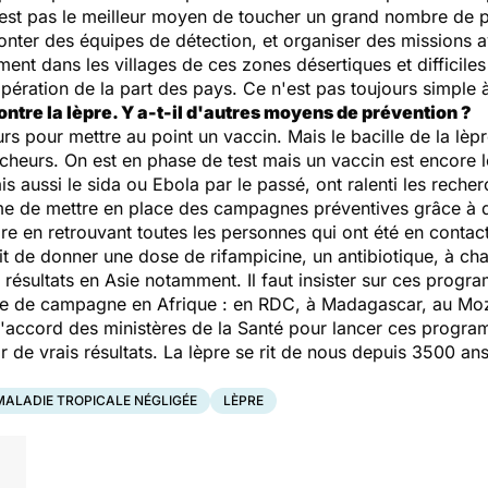
st pas le meilleur moyen de toucher un grand nombre de pe
onter des équipes de détection, et organiser des missions a
ent dans les villages de ces zones désertiques et difficil
pération de la part des pays. Ce n'est pas toujours simple 
contre la lèpre. Y a-t-il d'autres moyens de prévention ?
s pour mettre au point un vaccin. Mais le bacille de la lèp
rcheurs. On est en phase de test mais un vaccin est encore l
 aussi le sida ou Ebola par le passé, ont ralenti les recher
me de mettre en place des campagnes préventives grâce à d
ire en retrouvant toutes les personnes qui ont été en conta
ffit de donner une dose de rifampicine, un antibiotique, à c
 résultats en Asie notamment. Il faut insister sur ces prog
 de campagne en Afrique : en RDC, à Madagascar, au Moz
l'accord des ministères de la Santé pour lancer ces programm
 de vrais résultats. La lèpre se rit de nous depuis 3500 ans
MALADIE TROPICALE NÉGLIGÉE
LÈPRE