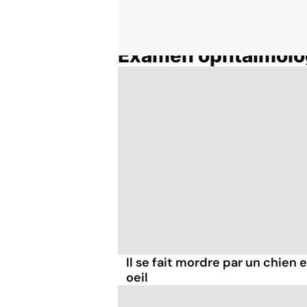
Examen ophtalmolo
Accueil
Thématiques
Il se fait mordre par un chien 
oeil