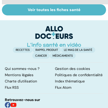
Voir toutes les fiches santé
La tuberculose
Tout savoir sur
I
pulmonaire
les infections
a
pulmonaires
fa
d'
RECETTES
RAPPEL PRODUIT
LE MAG DE LA SANTÉ
CANCER
MÉDICAMENTS
Qui sommes-nous ?
Gestion des cookies
Mentions légales
Politiques de confidentialité
Charte d'utilisation
Index thématique
Flux RSS
Flux Atom
Retrouvez-nous sur