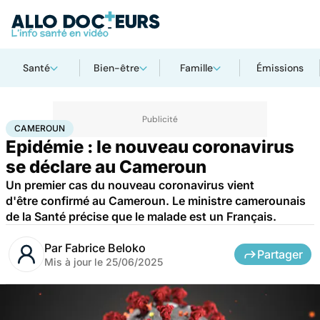
Santé
Bien-être
Famille
Émissions
Accueil
Santé
Maladies
Maladies infectieuses
Cameroun
CAMEROUN
Epidémie : le nouveau coronavirus
se déclare au Cameroun
Un premier cas du nouveau coronavirus vient
d'être confirmé au Cameroun. Le ministre camerounais
de la Santé précise que le malade est un Français.
Par
Fabrice Beloko
Partager
Mis à jour le
25/06/2025