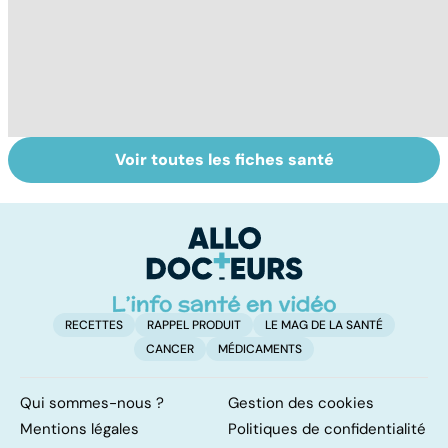
Voir toutes les fiches santé
Tout savoir sur
Inflammation des
Su
les infections
amygdales : que
le
pulmonaires
faire en cas
l'
d'angine ?
RECETTES
RAPPEL PRODUIT
LE MAG DE LA SANTÉ
CANCER
MÉDICAMENTS
Qui sommes-nous ?
Gestion des cookies
Mentions légales
Politiques de confidentialité