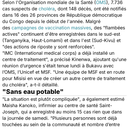
Selon l'Organisation mondiale de la Santé (
OMS
), 7.736
cas suspects de
choléra
, dont 148 décès, ont été notifiés
dans 16 des 26 provinces de République démocratique
du Congo depuis le début de l'année. Malgré
des
campagnes de vaccination massives
, des
"flambées
actives
" continuent d'être enregistrées dans le sud-est
(Tanganyika, Haut-Lomami) et dans l'est (Sud-Kivu) et
"
des actions de riposte y sont renforcées".
"IMC (International medical corps) a déjà installé un
centre de traitement
", a précisé Kinenwa, ajoutant qu'une
réunion d’urgence s'était tenue lundi à Bukavu avec
l’OMS, l’Unicef et MSF.
"Une équipe de MSF est en route
pour Misisi en vue de créer un autre centre de traitement
du choléra
", a-t-il détaillé.
"Sans eau potable"
"La situation est plutôt compliquée"
, a également estimé
Maisha Kanoko, infirmier au centre de santé Saint-
Joseph, qui a enregistré au moins 15 cas rien que dans
la journée de samedi. "
Plusieurs personnes sont déjà
touchées au sein de la communauté et nombre d’entre