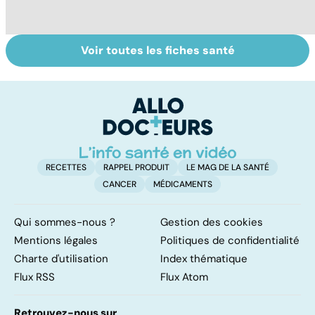
Voir toutes les fiches santé
La tuberculose
L'eau, source de
G
pulmonaire
vie
fa
ir
in
RECETTES
RAPPEL PRODUIT
LE MAG DE LA SANTÉ
CANCER
MÉDICAMENTS
Qui sommes-nous ?
Gestion des cookies
Mentions légales
Politiques de confidentialité
Charte d'utilisation
Index thématique
Flux RSS
Flux Atom
Retrouvez-nous sur