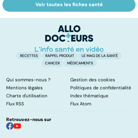
Voir toutes les fiches santé
La tuberculose
Le paludisme, un
To
pulmonaire
fléau planétaire
le
p
RECETTES
RAPPEL PRODUIT
LE MAG DE LA SANTÉ
CANCER
MÉDICAMENTS
Qui sommes-nous ?
Gestion des cookies
Mentions légales
Politiques de confidentialité
Charte d'utilisation
Index thématique
Flux RSS
Flux Atom
Retrouvez-nous sur