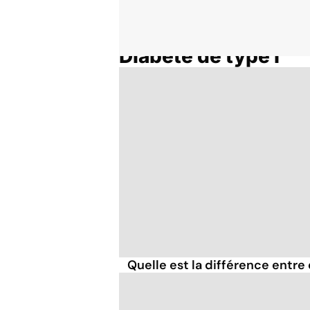
Diabète de type I
Accueil
Thématiques
Quelle est la différence entre 