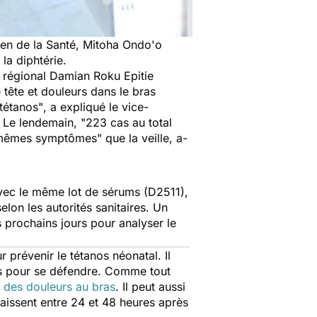
néen de la Santé, Mitoha Ondo'o
 la diphtérie.
al régional Damian Roku Epitie
tête et douleurs dans le bras
/tétanos"
, a expliqué le vice-
 Le lendemain, "
223 cas au total
es mêmes symptômes"
que la veille, a-
avec le même lot de sérums (D2511),
lon les autorités sanitaires. Un
 prochains jours pour analyser le
prévenir le tétanos néonatal. Il
es pour se défendre. Comme tout
 des douleurs au bras
. Il peut aussi
aissent entre 24 et 48 heures après