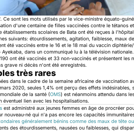
". Ce sont les mots utilisés par le vice-ministre équato-gui
ation d'une centaine de filles vaccinées contre le tétanos et
ze établissements scolaires de Bata ont été reçues à l'hôpit
 suivants: étourdissements, agitation, faiblesse, maux de 
nt été vaccinés entre le 16 et le 18 mai du vaccin diphtérie
o Ayekaba, dans un communiqué lu à la télévision nationale.
ont 190 ont été vaccinés et 33 non-vaccinés et présentent l
as grave ni décès n'ont été enregistrés.
les très rares
ées dans le cadre de la semaine africaine de vaccination 
 mars 2020, seules 1,4% ont perçu des effets indésirables, se
mondiale de la santé (
OMS
) est néanmoins attendu dans les
un éventuel lien avec les hospitalisations.
s
est administré aux jeunes femmes en âge de procréer pour 
eur nouveau-né qui n'a pas encore les capacités immunitair
secondaires généralement bénins comme des maux de tête ou
ents des étourdissements, nausées ou faiblesses, qui dispar