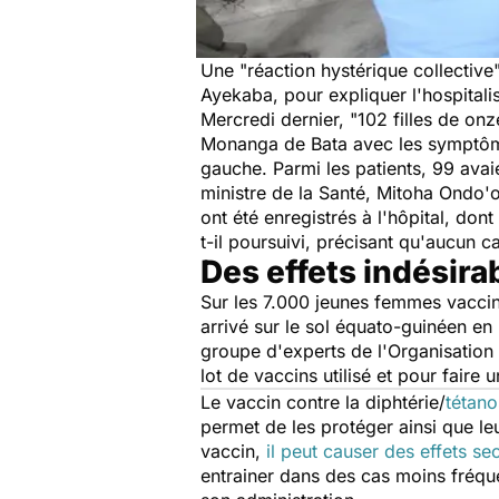
Une "
réaction hystérique collective
Ayekaba, pour expliquer l'hospitalis
Mercredi dernier,
"102 filles de on
Monanga de Bata avec les symptômes
gauche. Parmi les patients, 99 avaie
ministre de la Santé, Mitoha Ondo'
ont été enregistrés à l'hôpital, d
t-il poursuivi, précisant qu'aucun c
Des effets indésirab
Sur les 7.000 jeunes femmes vaccin
arrivé sur le sol équato-guinéen en
groupe d'experts de l'Organisation 
lot de vaccins utilisé et pour faire 
Le vaccin contre la diphtérie/
tétano
permet de les protéger ainsi que l
vaccin,
il peut causer des effets 
entrainer dans des cas moins fréqu