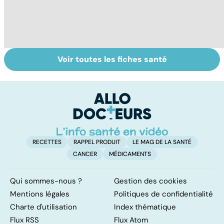
Voir toutes les fiches santé
Tout savoir sur
Covid-19 : tout
I
les infections
savoir sur la
a
pulmonaires
maladie
fa
d'
RECETTES
RAPPEL PRODUIT
LE MAG DE LA SANTÉ
CANCER
MÉDICAMENTS
Qui sommes-nous ?
Gestion des cookies
Mentions légales
Politiques de confidentialité
Charte d'utilisation
Index thématique
Flux RSS
Flux Atom