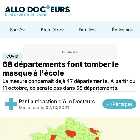
Santé
Bien-être
Famille
Émissions
Accueil
Santé
Maladies
Maladies infectieuses
Covid
COVID
68 départements font tomber le
masque à l'école
La mesure concernait déjà 47 départements. A partir du
11 octobre, ce sera le cas dans 68 départements.
Par
La rédaction d'Allo Docteurs
Partager
Mis à jour le
07/10/2021