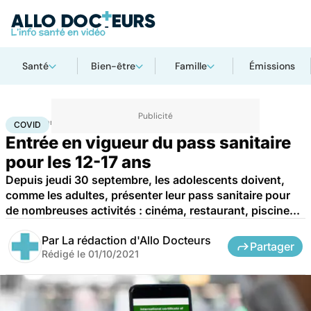
Santé
Bien-être
Famille
Émissions
Accueil
Santé
Maladies
Maladies infectieuses
Covid
COVID
Entrée en vigueur du pass sanitaire
pour les 12-17 ans
Depuis jeudi 30 septembre, les adolescents doivent,
comme les adultes, présenter leur pass sanitaire pour
de nombreuses activités : cinéma, restaurant, piscine...
Par
La rédaction d'Allo Docteurs
Partager
Rédigé le
01/10/2021