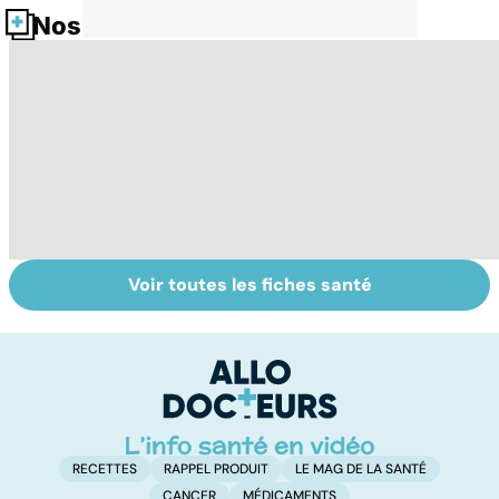
Nos fiches santé
Voir toutes les fiches santé
Tout savoir sur
Covid-19 : tout
I
les infections
savoir sur la
a
pulmonaires
maladie
fa
d'
RECETTES
RAPPEL PRODUIT
LE MAG DE LA SANTÉ
CANCER
MÉDICAMENTS