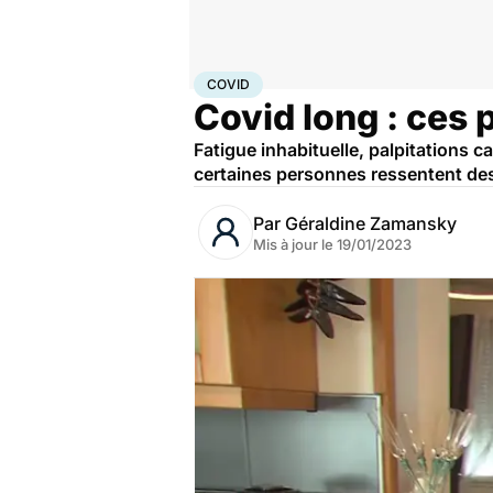
Accueil
Santé
Maladies
Covid
COVID
Covid long : ces 
Fatigue inhabituelle, palpitations 
certaines personnes ressentent des
Par
Géraldine Zamansky
Mis à jour le
19/01/2023