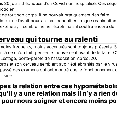
 20 jours théoriques d’un Covid non hospitalisé. Ces séque
otidien.
t de tout son corps, il ne pouvait pratiquement rien faire.
d qui ne l’avait pourtant pas conduit en longue réanimation
l’extérieur, il semble même rétabli mais il souffre encore
rveau qui tourne au ralenti
oins fréquents, moins accentués sont toujours présents. Se
chir à ce qu’on fait, penser le mouvement avant de le faire. C
u Lestage, porte-parole de l'association AprèsJ20.
rps et son cerveau semblent avoir été ébranlés par le virus.
a passé des examens qui ont montré que le fonctionnement d
olisme.
pas la relation entre ces hypométaboli
u’il y a une relation mais il n’y a rien
 pour nous soigner et encore moins po
.