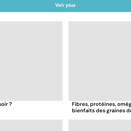
Voir plus
oir ?
Fibres, protéines, oméga
bienfaits des graines 