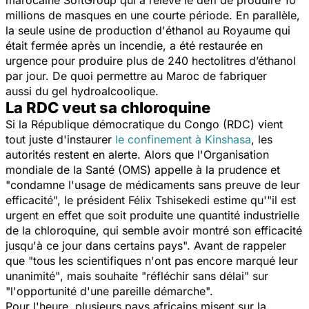
millions de masques en une courte période. En parallèle,
la seule usine de production d'éthanol au Royaume qui
était fermée après un incendie, a été restaurée en
urgence pour produire plus de 240 hectolitres d’éthanol
par jour. De quoi permettre au Maroc de fabriquer
aussi du gel hydroalcoolique.
La RDC veut sa chloroquine
Si la République démocratique du Congo (RDC) vient
tout juste d'instaurer
le confinement à Kinshasa
, les
autorités restent en alerte. Alors que l'Organisation
mondiale de la Santé (OMS) appelle à la prudence et
"
condamne l'usage de médicaments sans preuve de leur
efficacité",
le
président
Félix Tshisekedi estime qu'
"il est
urgent en effet que soit produite une quantité industrielle
de la chloroquine, qui semble avoir montré son efficacité
jusqu'à ce jour dans certains pays".
Avant de rappeler
que
"tous les scientifiques n'ont pas encore marqué leur
unanimité"
, mais souhaite
"réfléchir sans délai"
sur
"
l'opportunité d'une pareille démarche".
Pour l'heure, plusieurs pays africains misent sur la