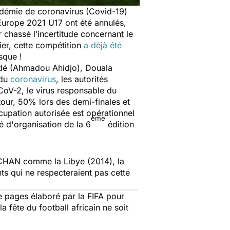
andémie de coronavirus (Covid-19)
Europe 2021 U17 ont été annulés,
chassé l’incertitude concernant le
er, cette compétition
a déjà été
esque !
undé (Ahmadou Ahidjo), Douala
 du
coronavirus
, les autorités
CoV-2, le virus responsable du
tour, 50% lors des demi-finales et
cupation autorisée est opérationnel
ème
 d'organisation de la 6
édition
u CHAN comme la Libye (2014), la
ts qui ne respecteraient pas cette
e pages élaboré par la FIFA pour
 fête du football africain ne soit