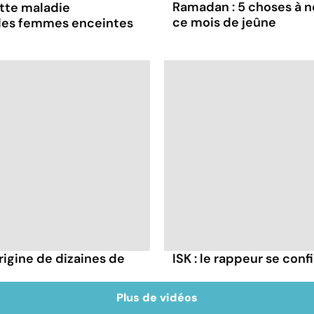
Ramadan : 5 choses à n
ette maladie
ce mois de jeûne
 les femmes enceintes
rigine de dizaines de
ISK : le rappeur se conf
Plus de vidéos