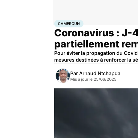
Accueil
Santé
Cameroun
CAMEROUN
Coronavirus : J-
partiellement rem
Pour éviter la propagation du Covi
mesures destinées à renforcer la sé
Par
Arnaud Ntchapda
Mis à jour le
25/06/2025