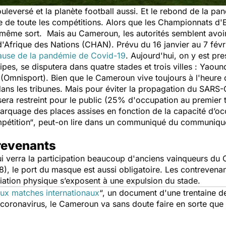
leversé et la planète football aussi. Et le rebond de la p
ue de toute les compétitions. Alors que les Championnats d'
ême sort. Mais au Cameroun, les autorités semblent avoir 
frique des Nations (CHAN). Prévu du 16 janvier au 7 févri
cause de la pandémie de Covid-19
. Aujourd'hui, on y est pr
ipes, se disputera dans quatre stades et trois villes : Yao
 (Omnisport). Bien que le Cameroun vive toujours à l'heure
dans les tribunes. Mais pour éviter la propagation du SARS-
sera restreint pour le public (25% d'occupation au premier 
marquage des places assises en fonction de la capacité d’oc
pétition“
, peut-on lire dans un communiqué du communiqué
trevenants
qui verra la participation beaucoup d'anciens vainqueurs d
, le port du masque est aussi obligatoire. Les contrevenan
ciation physique s’exposent à une expulsion du stade.
 aux matches internationaux
“, un document d'une trentaine d
 coronavirus, le Cameroun va sans doute faire en sorte que la