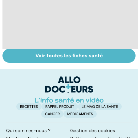
Voir toutes les fiches santé
La tuberculose
Tout savoir sur
I
pulmonaire
les infections
a
pulmonaires
fa
d'
RECETTES
RAPPEL PRODUIT
LE MAG DE LA SANTÉ
CANCER
MÉDICAMENTS
Qui sommes-nous ?
Gestion des cookies