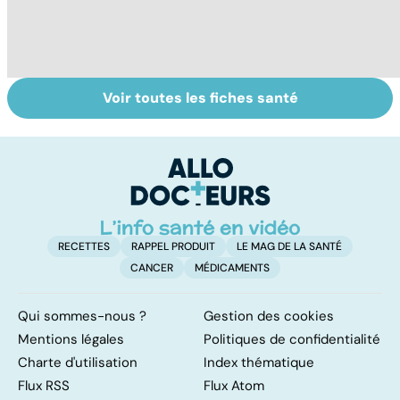
Voir toutes les fiches santé
La tuberculose
Tout savoir sur
I
pulmonaire
les infections
a
pulmonaires
fa
d'
RECETTES
RAPPEL PRODUIT
LE MAG DE LA SANTÉ
CANCER
MÉDICAMENTS
Qui sommes-nous ?
Gestion des cookies
Mentions légales
Politiques de confidentialité
Charte d'utilisation
Index thématique
Flux RSS
Flux Atom