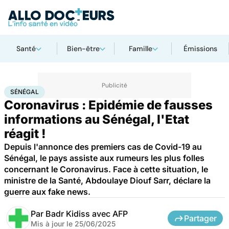
Santé
Bien-être
Famille
Émissions
Accueil
Santé
Société
Santé publique
Sénégal
SÉNÉGAL
Coronavirus : Epidémie de fausses
informations au Sénégal, l'Etat
réagit !
Depuis l'annonce des premiers cas de Covid-19 au
Sénégal, le pays assiste aux rumeurs les plus folles
concernant le Coronavirus. Face à cette situation, le
ministre de la Santé, Abdoulaye Diouf Sarr, déclare la
guerre aux fake news.
Par
Badr Kidiss avec AFP
Partager
Mis à jour le
25/06/2025