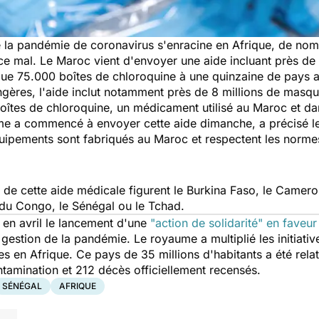
ue la pandémie de coronavirus s'enracine en Afrique, de nom
 ce mal. Le Maroc vient d'envoyer une aide incluant près d
 que 75.000 boîtes de chloroquine à une quinzaine de pays a
angères, l'aide inclut notamment près de 8 millions de masqu
îtes de chloroquine, un médicament utilisé au Maroc et dans
e a commencé à envoyer cette aide dimanche, a précisé le
quipements sont fabriqués au Maroc et respectent les norme
 de cette aide médicale figurent le Burkina Faso, le Camerou
 du Congo, le Sénégal ou le Tchad.
en avril le lancement d'une
"action de solidarité"
en faveur 
gestion de la pandémie. Le royaume a multiplié les initiativ
es en Afrique. Ce pays de 35 millions d'habitants a été rel
tamination et 212 décès officiellement recensés.
SÉNÉGAL
AFRIQUE