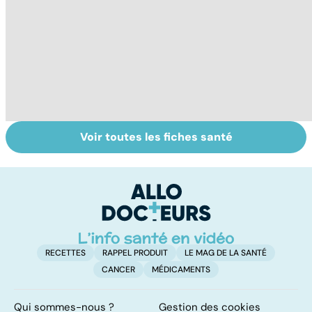
Voir toutes les fiches santé
La tuberculose
Tout savoir sur
I
pulmonaire
les infections
a
pulmonaires
fa
d'
RECETTES
RAPPEL PRODUIT
LE MAG DE LA SANTÉ
CANCER
MÉDICAMENTS
Qui sommes-nous ?
Gestion des cookies