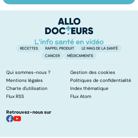
pulmonaire
les infections
a
pulmonaires
fa
d'
RECETTES
RAPPEL PRODUIT
LE MAG DE LA SANTÉ
CANCER
MÉDICAMENTS
Qui sommes-nous ?
Gestion des cookies
Mentions légales
Politiques de confidentialité
Charte d'utilisation
Index thématique
Flux RSS
Flux Atom
Retrouvez-nous sur