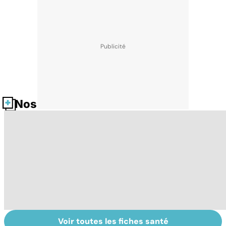
Nos fiches santé
Voir toutes les fiches santé
La tuberculose
Tout savoir sur
I