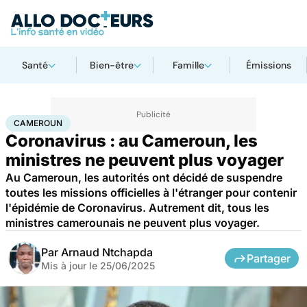
Santé
Bien-être
Famille
Émissions
Accueil
Santé
Maladies
Maladies infectieuses
Cameroun
CAMEROUN
Coronavirus : au Cameroun, les
ministres ne peuvent plus voyager
Au Cameroun, les autorités ont décidé de suspendre
toutes les missions officielles à l'étranger pour contenir
l'épidémie de Coronavirus. Autrement dit, tous les
ministres camerounais ne peuvent plus voyager.
Par
Arnaud Ntchapda
Partager
Mis à jour le
25/06/2025