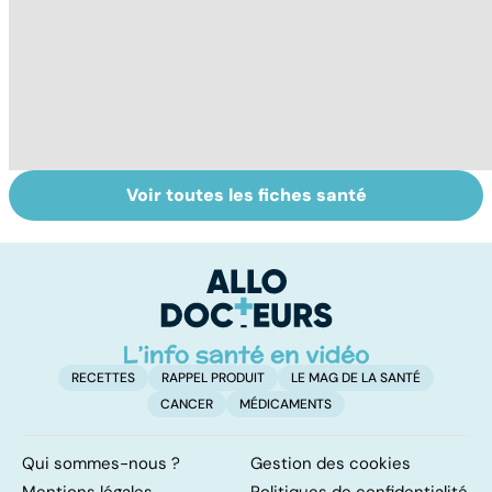
Voir toutes les fiches santé
La tuberculose
Tout savoir sur
I
pulmonaire
les infections
a
pulmonaires
fa
d'
RECETTES
RAPPEL PRODUIT
LE MAG DE LA SANTÉ
CANCER
MÉDICAMENTS
Qui sommes-nous ?
Gestion des cookies
Mentions légales
Politiques de confidentialité