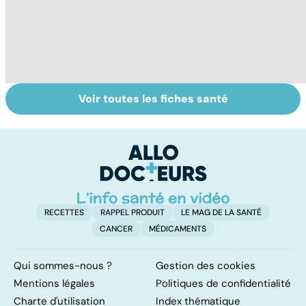
Voir toutes les fiches santé
La tuberculose
Tout savoir sur
I
pulmonaire
les infections
a
pulmonaires
fa
d'
RECETTES
RAPPEL PRODUIT
LE MAG DE LA SANTÉ
CANCER
MÉDICAMENTS
Qui sommes-nous ?
Gestion des cookies
Mentions légales
Politiques de confidentialité
Charte d'utilisation
Index thématique