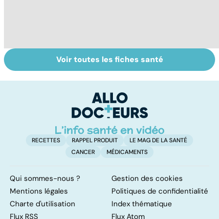
Voir toutes les fiches santé
La tuberculose
Tout savoir sur
I
pulmonaire
les infections
a
pulmonaires
fa
d'
RECETTES
RAPPEL PRODUIT
LE MAG DE LA SANTÉ
CANCER
MÉDICAMENTS
Qui sommes-nous ?
Gestion des cookies
Mentions légales
Politiques de confidentialité
Charte d'utilisation
Index thématique
Flux RSS
Flux Atom