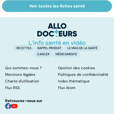
Voir toutes les fiches santé
Tout savoir sur
Inflammation des
Su
les infections
amygdales : que
le
pulmonaires
faire en cas
l'
d'angine ?
RECETTES
RAPPEL PRODUIT
LE MAG DE LA SANTÉ
CANCER
MÉDICAMENTS
Qui sommes-nous ?
Gestion des cookies
Mentions légales
Politiques de confidentialité
Charte d'utilisation
Index thématique
Flux RSS
Flux Atom
Retrouvez-nous sur