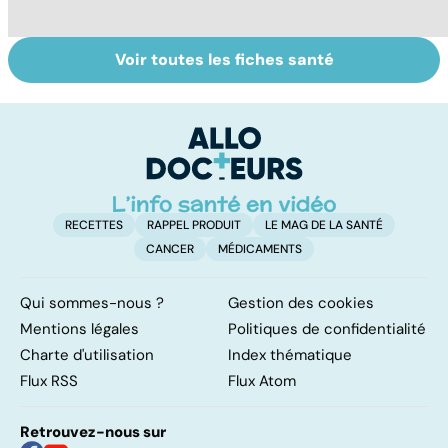
Voir toutes les fiches santé
Intoxications
Tout savoir sur
I
alimentaires :
les infections
a
menaces dans
pulmonaires
fa
nos assiettes !
d'
RECETTES
RAPPEL PRODUIT
LE MAG DE LA SANTÉ
CANCER
MÉDICAMENTS
Qui sommes-nous ?
Gestion des cookies
Mentions légales
Politiques de confidentialité
Charte d'utilisation
Index thématique
Flux RSS
Flux Atom
Retrouvez-nous sur