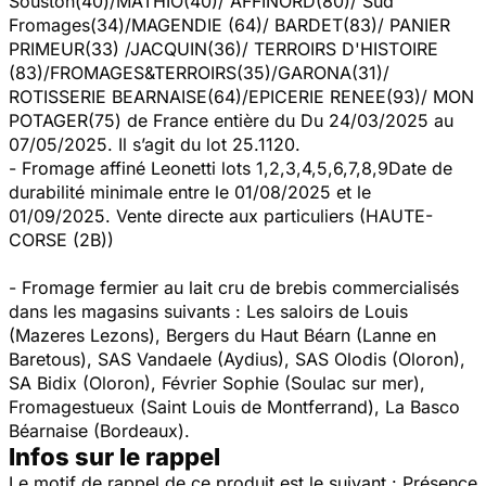
Souston(40)/MATHIO(40)/ AFFINORD(80)/ Sud
Fromages(34)/MAGENDIE (64)/ BARDET(83)/ PANIER
PRIMEUR(33) /JACQUIN(36)/ TERROIRS D'HISTOIRE
(83)/FROMAGES&TERROIRS(35)/GARONA(31)/
ROTISSERIE BEARNAISE(64)/EPICERIE RENEE(93)/ MON
POTAGER(75) de France entière du Du 24/03/2025 au
07/05/2025. Il s’agit du lot 25.1120.
- Fromage affiné Leonetti lots 1,2,3,4,5,6,7,8,9Date de
durabilité minimale entre le 01/08/2025 et le
01/09/2025. Vente directe aux particuliers (HAUTE-
CORSE (2B))
- Fromage fermier au lait cru de brebis commercialisés
dans les magasins suivants : Les saloirs de Louis
(Mazeres Lezons), Bergers du Haut Béarn (Lanne en
Baretous), SAS Vandaele (Aydius), SAS Olodis (Oloron),
SA Bidix (Oloron), Février Sophie (Soulac sur mer),
Fromagestueux (Saint Louis de Montferrand), La Basco
Béarnaise (Bordeaux).
Infos sur le rappel
Le motif de rappel de ce produit est le suivant : Présence