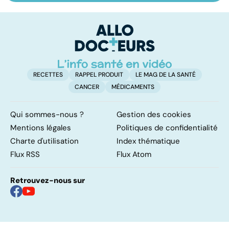
pulmonaire
les infections
a
pulmonaires
fa
d'
RECETTES
RAPPEL PRODUIT
LE MAG DE LA SANTÉ
CANCER
MÉDICAMENTS
Qui sommes-nous ?
Gestion des cookies
Mentions légales
Politiques de confidentialité
Charte d'utilisation
Index thématique
Flux RSS
Flux Atom
Retrouvez-nous sur