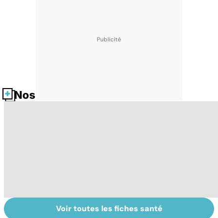
Nos fiches santé
Voir toutes les fiches santé
La tuberculose
Tout savoir sur
I