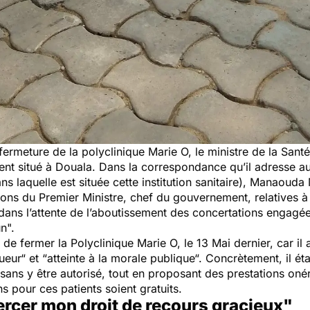
fermeture de la polyclinique Marie O, le ministre de la Sa
ement situé à Douala. Dans la correspondance qu’il adresse 
ans laquelle est située cette institution sanitaire), Manaoud
ions du Premier Ministre, chef du gouvernement, relatives à 
t dans l’attente de l’aboutissement des concertations engagé
n".
 de fermer la Polyclinique Marie O, le 13 Mai dernier, car il
ueur“
et
“atteinte à la morale publique“.
Concrètement, il éta
ns y être autorisé, tout en proposant des prestations onér
ns pour ces patients soient gratuits.
xercer mon droit de recours gracieux"