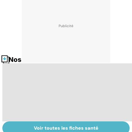
Nos fiches santé
Voir toutes les fiches santé
La tuberculose
Tout savoir sur
I