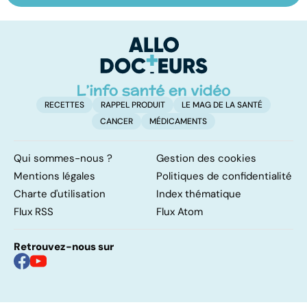
pulmonaire
les infections
a
pulmonaires
fa
d'
RECETTES
RAPPEL PRODUIT
LE MAG DE LA SANTÉ
CANCER
MÉDICAMENTS
Qui sommes-nous ?
Gestion des cookies
Mentions légales
Politiques de confidentialité
Charte d'utilisation
Index thématique
Flux RSS
Flux Atom
Retrouvez-nous sur