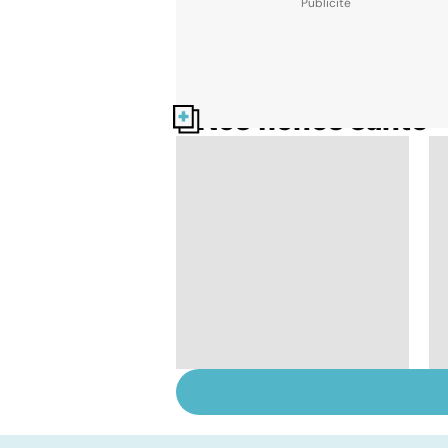
Nos fiches santé
La tuberculose
pulmonaire