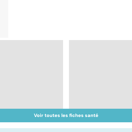
Voir toutes les fiches santé
Tout savoir sur les
Inflammation des
infections
amygdales : que faire
pulmonaires
en cas d'angine ?