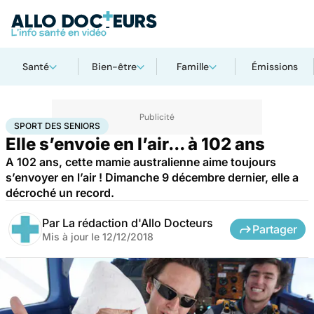
Santé
Bien-être
Famille
Émissions
Accueil
Bien-être
Sport santé
Sport des seniors
SPORT DES SENIORS
Elle s’envoie en l’air... à 102 ans
A 102 ans, cette mamie australienne aime toujours
s’envoyer en l’air ! Dimanche 9 décembre dernier, elle a
décroché un record.
Par
La rédaction d'Allo Docteurs
Partager
Mis à jour le
12/12/2018