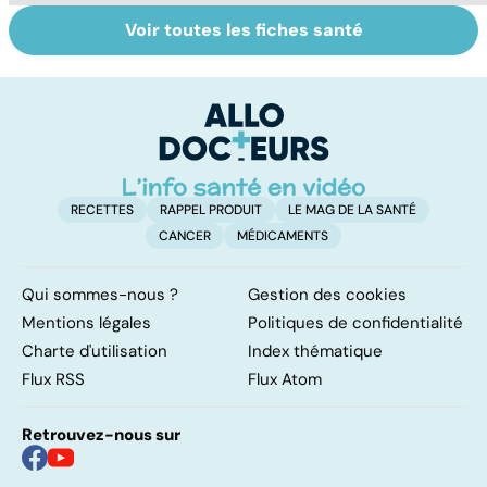
Voir toutes les fiches santé
Centenaires, des
Personnes
Q
exemples de
âgées : faire face
le
longévité
à la perte
d'autonomie
RECETTES
RAPPEL PRODUIT
LE MAG DE LA SANTÉ
CANCER
MÉDICAMENTS
Qui sommes-nous ?
Gestion des cookies
Mentions légales
Politiques de confidentialité
Charte d'utilisation
Index thématique
Flux RSS
Flux Atom
Retrouvez-nous sur