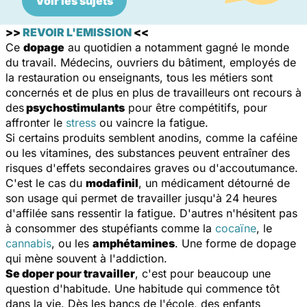
Voir les sujets
>>
REVOIR L'EMISSION
<<
Ce
dopage
au quotidien a notamment gagné le monde
du travail. Médecins, ouvriers du bâtiment, employés de
la restauration ou enseignants, tous les métiers sont
concernés et de plus en plus de travailleurs ont recours à
des
psychostimulants
pour être compétitifs, pour
affronter le
stress
ou vaincre la fatigue.
Si certains produits semblent anodins, comme la caféine
ou les vitamines, des substances peuvent entraîner des
risques d'effets secondaires graves ou d'accoutumance.
C'est le cas du
modafinil
, un médicament détourné de
son usage qui permet de travailler jusqu'à 24 heures
d'affilée sans ressentir la fatigue. D'autres n'hésitent pas
à consommer des stupéfiants comme la
cocaïne
, le
cannabis
, ou les
amphétamines
. Une forme de dopage
qui mène souvent à l'addiction.
Se doper pour travailler
, c'est pour beaucoup une
question d'habitude. Une habitude qui commence tôt
dans la vie. Dès les bancs de l'école, des enfants