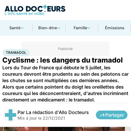
Santé
Bien-être
Famille
Émissions
Accueil
Santé
Tramadol
TRAMADOL
Cyclisme : les dangers du tramadol
Lors du Tour de France qui débute le 5 juillet, les
coureurs devront être prudents au sein des pelotons car
les chutes se sont multipliées ces dernières années.
Alors que certains pointent du doigt les oreillettes des
coureurs qui les déconcentreraient, d'autres incriminent
directement un médicament : le tramadol.
Par
La rédaction d'Allo Docteurs
Partager
Mis à jour le
22/12/2021