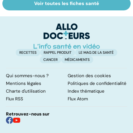
Voir toutes les fiches santé
Le tramadol, un
Un rhume, ça se
D
médicament à
soigne ?
d
risque
m
a
RECETTES
RAPPEL PRODUIT
LE MAG DE LA SANTÉ
CANCER
MÉDICAMENTS
Qui sommes-nous ?
Gestion des cookies
Mentions légales
Politiques de confidentialité
Charte d'utilisation
Index thématique
Flux RSS
Flux Atom
Retrouvez-nous sur