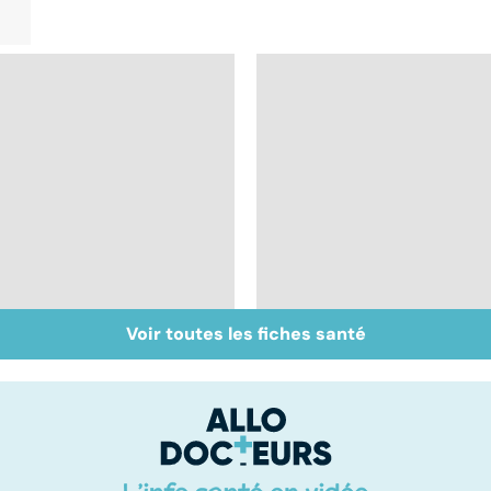
Voir toutes les fiches santé
Inflammation des
Suicide : prévenir le
amygdales : que faire
passage à l'acte
en cas d'angine ?