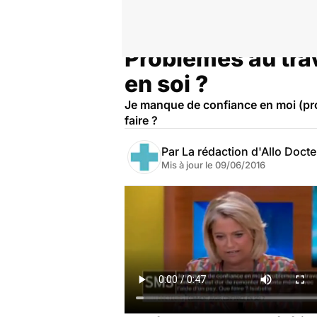
Problèmes au tra
Accueil
Bien-être
Psycho
en soi ?
Je manque de confiance en moi (pro
faire ?
Par
La rédaction d'Allo Doct
Mis à jour le
09/06/2016