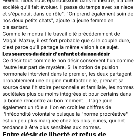
Hélène.
Nous nous épanouissons dans le théâtre, il a une
société qu'il fait évoluer. Il passe du temps avec sa nièce
et s'épanouit dans ce rôle".
"
On prend également soin de
nos deux petits chats
", ajoute la jeune femme en
plaisantant.
Comme le montrait le travail cité précédemment de
Magali Mazuy, il est fort probable que si le couple dure,
c'est parce qu'il partage la même vision à ce sujet.
Les sources du désir d'enfant et du non désir
Ce désir tout comme le non désir conservent l'un comme
l'autre leur part de mystère. Si la notion de pulsion
hormonale intervient dans le premier, les deux partagent
probablement une origine multifactorielle, prenant sa
source dans l'histoire personnelle et familiale, les normes
sociétales plus ou moins intégrées et pour certains dans
la bonne rencontre au bon moment… L'âge joue
également un rôle si l'on en croit les chiffres de
l'infécondité volontaire puisque la "norme procréative"
est un peu plus marquée chez les plus jeunes, qui ont
tendance à être plus sensibles aux normes.
Entre désir de liberté et refus de