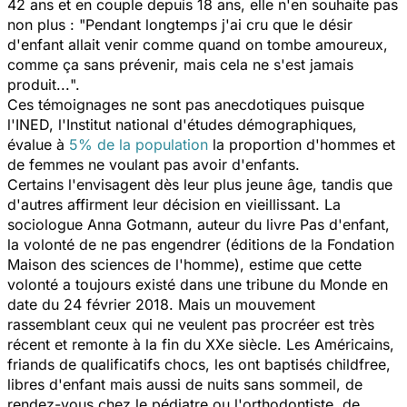
42 ans et en couple depuis 18 ans, elle n'en souhaite pas
non plus : "
Pendant longtemps j'ai cru que le désir
d'enfant allait venir comme quand on tombe amoureux,
comme ça sans prévenir, mais cela ne s'est jamais
produit...
".
Ces témoignages ne sont pas anecdotiques puisque
l'INED, l'Institut national d'études démographiques,
évalue à
5% de la population
la proportion d'hommes et
de femmes ne voulant pas avoir d'enfants.
Certains l'envisagent dès leur plus jeune âge, tandis que
d'autres affirment leur décision en vieillissant. La
sociologue Anna Gotmann, auteur du livre
Pas d'enfant,
la volonté de ne pas engendrer
(éditions de la Fondation
Maison des sciences de l'homme), estime que cette
volonté a toujours existé dans une tribune du
Monde
en
date du 24 février 2018. Mais un mouvement
rassemblant ceux qui ne veulent pas procréer est très
récent et remonte à la fin du XXe siècle. Les Américains,
friands de qualificatifs chocs, les ont baptisés
childfree
,
libres d'enfant mais aussi de nuits sans sommeil, de
rendez-vous chez le pédiatre ou l'orthodontiste, de