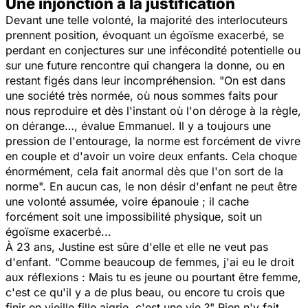
Une injonction à la justification
Devant une telle volonté, la majorité des interlocuteurs
prennent position, évoquant un égoïsme exacerbé, se
perdant en conjectures sur une infécondité potentielle ou
sur une future rencontre qui changera la donne, ou en
restant figés dans leur incompréhension. "
On est dans
une société très normée, où nous sommes faits pour
nous reproduire et dès l'instant où l'on déroge à la règle,
on dérange…
, évalue Emmanuel.
Il y a toujours une
pression de l'entourage, la norme est forcément de vivre
en couple et d'avoir un voire deux enfants. Cela choque
énormément, cela fait anormal dès que l'on sort de la
norme
". En aucun cas, le non désir d'enfant ne peut être
une volonté assumée, voire épanouie ; il cache
forcément soit une impossibilité physique, soit un
égoïsme exacerbé...
À 23 ans, Justine est sûre d'elle et elle ne veut pas
d'enfant. "
Comme beaucoup de femmes, j'ai eu le droit
aux réflexions
: Mais
tu es jeune
ou
pourtant être femme,
c'est ce qu'il y a de plus beau
, ou encore
tu crois que
finir en vieille fille aigrie, c'est une vie
?" Rien n'y fait,