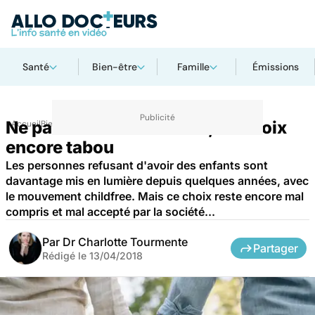
Santé
Bien-être
Famille
Émissions
Ne pas vouloir d'enfants, un choix
Accueil
Bien-être
Psycho
encore tabou
Les personnes refusant d'avoir des enfants sont
davantage mis en lumière depuis quelques années, avec
le mouvement childfree. Mais ce choix reste encore mal
compris et mal accepté par la société...
Par
Dr Charlotte Tourmente
Partager
Rédigé le
13/04/2018