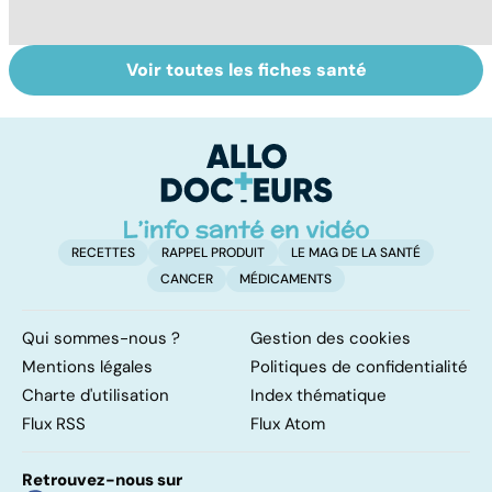
Voir toutes les fiches santé
Tout savoir sur
Inflammation des
Su
les infections
amygdales : que
le
pulmonaires
faire en cas
l'
d'angine ?
RECETTES
RAPPEL PRODUIT
LE MAG DE LA SANTÉ
CANCER
MÉDICAMENTS
Qui sommes-nous ?
Gestion des cookies
Mentions légales
Politiques de confidentialité
Charte d'utilisation
Index thématique
Flux RSS
Flux Atom
Retrouvez-nous sur