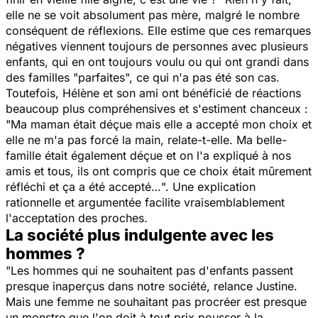
elle ne se voit absolument pas mère, malgré le nombre
conséquent de réflexions. Elle estime que ces remarques
négatives viennent toujours de personnes avec plusieurs
enfants, qui en ont toujours voulu ou qui ont grandi dans
des familles "parfaites", ce qui n'a pas été son cas.
Toutefois, Hélène et son ami ont bénéficié de réactions
beaucoup plus compréhensives et s'estiment chanceux :
"
Ma maman était déçue mais elle a accepté mon choix et
elle ne m'a pas forcé la main
, relate-t-elle.
Ma belle-
famille était également déçue et on l'a expliqué à nos
amis et tous, ils ont compris que ce choix était mûrement
réfléchi et ça a été accepté…
". Une explication
rationnelle et argumentée facilite vraisemblablement
l'acceptation des proches.
La société plus indulgente avec les
hommes ?
"
Les hommes qui ne souhaitent pas d'enfants passent
presque inaperçus dans notre société,
relance Justine
.
Mais une femme ne souhaitant pas procréer est presque
un monstre que l'on doit à tout prix pousser à la