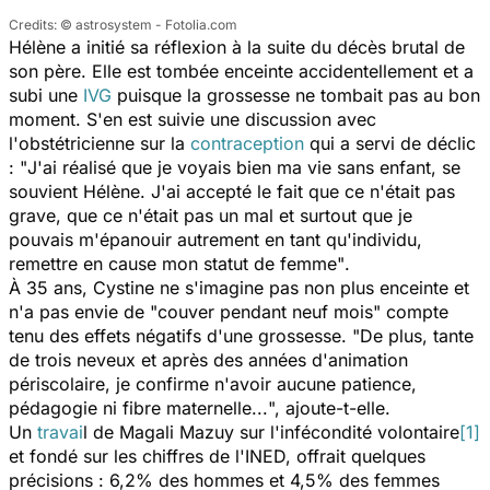
© astrosystem - Fotolia.com
Hélène a initié sa réflexion à la suite du décès brutal de
son père. Elle est tombée enceinte accidentellement et a
subi une
IVG
puisque la grossesse ne tombait pas au bon
moment. S'en est suivie une discussion avec
l'obstétricienne sur la
contraception
qui a servi de déclic
: "
J'ai réalisé que je voyais bien ma vie sans enfant
, se
souvient Hélène.
J'ai accepté le fait que ce n'était pas
grave, que ce n'était pas un mal et surtout que je
pouvais m'épanouir autrement en tant qu'individu,
remettre en cause mon statut de femme"
.
À 35 ans, Cystine ne s'imagine pas non plus enceinte et
n'a pas envie de "
couver pendant neuf mois
" compte
tenu des effets négatifs d'une grossesse. "
De plus, tante
de trois neveux et après des années d'animation
périscolaire, je confirme n'avoir aucune patience,
pédagogie ni fibre maternelle...
", ajoute-t-elle.
Un
travai
l de Magali Mazuy sur l'infécondité volontaire
[1]
et fondé sur les chiffres de l'INED, offrait quelques
précisions : 6,2% des hommes et 4,5% des femmes