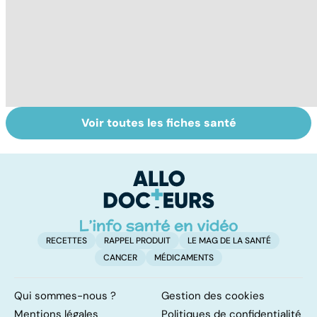
Voir toutes les fiches santé
Tout savoir sur
Inflammation des
Su
les infections
amygdales : que
le
pulmonaires
faire en cas
l'
d'angine ?
RECETTES
RAPPEL PRODUIT
LE MAG DE LA SANTÉ
CANCER
MÉDICAMENTS
Qui sommes-nous ?
Gestion des cookies
Mentions légales
Politiques de confidentialité