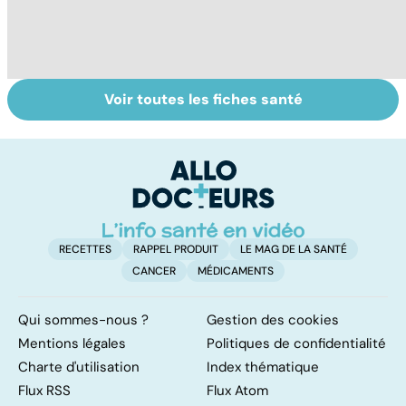
Voir toutes les fiches santé
Tout savoir sur
Inflammation des
Su
les infections
amygdales : que
le
pulmonaires
faire en cas
l'
d'angine ?
RECETTES
RAPPEL PRODUIT
LE MAG DE LA SANTÉ
CANCER
MÉDICAMENTS
Qui sommes-nous ?
Gestion des cookies
Mentions légales
Politiques de confidentialité
Charte d'utilisation
Index thématique
Flux RSS
Flux Atom