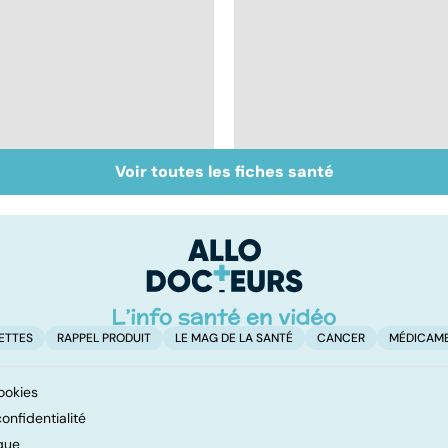
Voir toutes les fiches santé
Accident vasculaire
Comprendre les
cérébral : l'enfant
myopathies
également touché
ETTES
RAPPEL PRODUIT
LE MAG DE LA SANTÉ
CANCER
MÉDICAM
ookies
onfidentialité
que