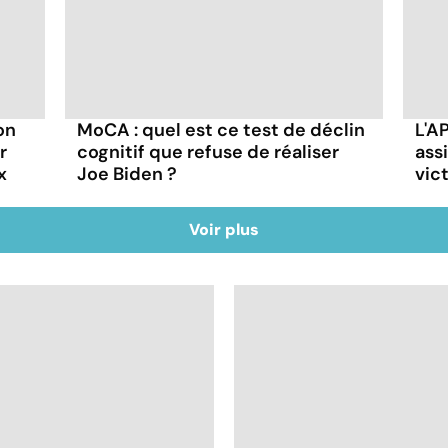
on
MoCA : quel est ce test de déclin
L'A
r
cognitif que refuse de réaliser
ass
x
Joe Biden ?
vic
Voir plus