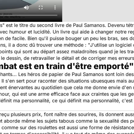
es
" est le titre du second livre de Paul Samanos. Devenu tétra
vec humour et lucidité. Un livre qui aide à changer notre re
n de facile. Bien qu'il puisse bouger un peu les bras, ses 
ins, il a donc dû trouver une méthode : "
J'utilise un logicie
points qui sont au départ assez maladroites quand je les tra
ir le dessin, de retravailler le détail et de corriger mes erreur
ombat est en train d'être emporté"
hants... Les héros de papier de Paul Samanos sont loin des 
. Il s'en sert pour raconter des situations ubuesques mais aus
ment énervantes au quotidien que cela me donne envie d'en 
umour, qui est une arme efficace face aux craintes que les 
définit ma personnalité, ce qui définit ma personnalité, c'est
reçu plusieurs prix, font naître des sourires, ils donnent aus
es et aborde même les sujets tabous comme la sexualité des
 comme sur des roulettes est aussi une forme de résistance p