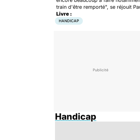
encore beaucoup à faire notamment 
train d'être remporté
", se réjouit Pa
Livre :
HANDICAP
Handicap