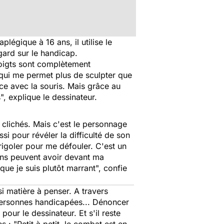
plégique à 16 ans, il utilise le
gard sur le handicap.
doigts sont complètement
l qui me permet plus de sculpter que
ce avec la souris. Mais grâce au
s
", explique le dessinateur.
clichés. Mais c'est le personnage
si pour révéler la difficulté de son
rigoler pour me défouler. C'est un
gens peuvent avoir devant ma
 que je suis plutôt marrant
", confie
si matière à penser. A travers
 personnes handicapées... Dénoncer
our le dessinateur. Et s'il reste