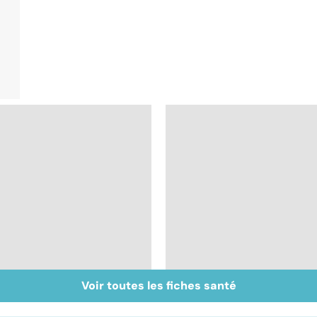
Voir toutes les fiches santé
Tout savoir sur les
Inflammation des
infections
amygdales : que faire