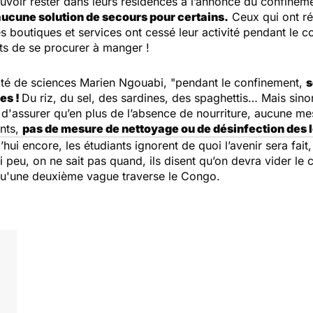
ouvoir rester dans leurs résidences à l’annonce du confine
aucune solution de secours pour certains.
Ceux qui ont réu
boutiques et services ont cessé leur activité pendant le con
ts de se procurer à manger !
lté de sciences Marien Ngouabi, "
pendant le confinement,
s
es !
Du riz, du sel, des sardines, des spaghettis… Mais sinon
t d'assurer qu’en plus de l’absence de nourriture, aucune me
ents,
pas de mesure de nettoyage ou de désinfection des
d’hui encore, les étudiants ignorent de quoi l’avenir sera fai
ci peu, on ne sait pas quand, ils disent qu’on devra vider l
 qu'une deuxième vague traverse le Congo.