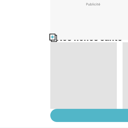
Nos fiches santé
La tuberculose
pulmonaire