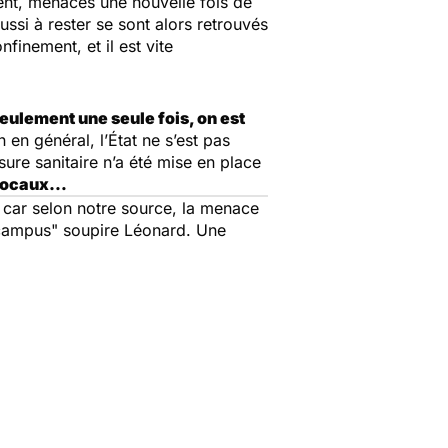
ment, menacés une nouvelle fois de
ssi à rester se sont alors retrouvés
finement, et il est vite
eulement une seule fois, on est
 en général, l’État ne s’est pas
sure sanitaire n’a été mise en place
 locaux…
t, car selon notre source, la menace
e campus"
soupire Léonard. Une