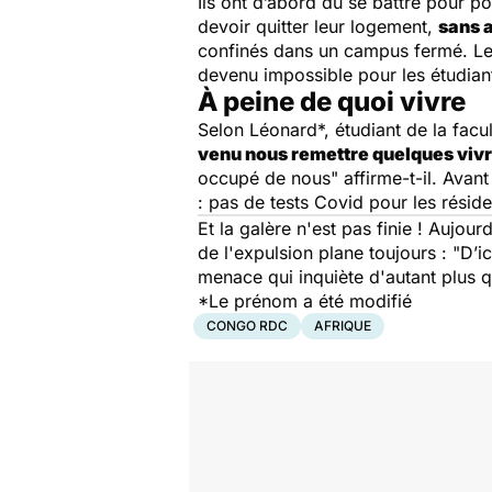
Ils ont d’abord dû se battre pour p
devoir quitter leur logement,
sans 
confinés dans un campus fermé. Les 
devenu impossible pour les étudian
À peine de quoi vivre
Selon Léonard*, étudiant de la facu
venu nous remettre quelques vivr
occupé de nous"
affirme-t-il. Avan
: pas de tests Covid pour les résid
Et la galère n'est pas finie ! Aujour
de l'expulsion plane toujours :
"D’i
menace qui inquiète d'autant plus
*Le prénom a été modifié
CONGO RDC
AFRIQUE