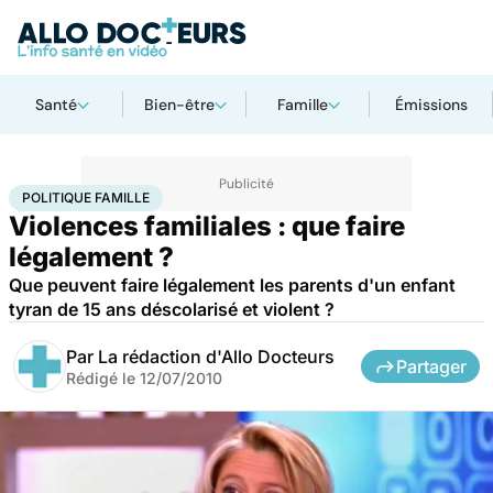
Santé
Bien-être
Famille
Émissions
Accueil
Santé
Société
Santé publique
Politique famille
POLITIQUE FAMILLE
Violences familiales : que faire
légalement ?
Que peuvent faire légalement les parents d'un enfant
tyran de 15 ans déscolarisé et violent ?
Par
La rédaction d'Allo Docteurs
Partager
Rédigé le
12/07/2010