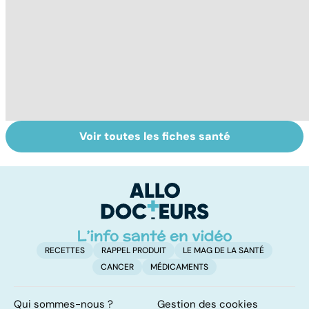
Voir toutes les fiches santé
Faire du sport à
Don de gamètes :
M
domicile, c'est
le pour et le
pr
facile !
contre d'une
av
levée de
l'anonymat
RECETTES
RAPPEL PRODUIT
LE MAG DE LA SANTÉ
CANCER
MÉDICAMENTS
Qui sommes-nous ?
Gestion des cookies